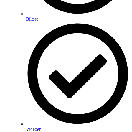
Biltest
Videoer