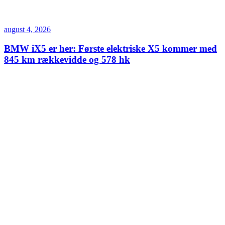
august 4, 2026
BMW iX5 er her: Første elektriske X5 kommer med
845 km rækkevidde og 578 hk