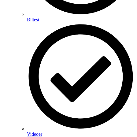
Biltest
Videoer