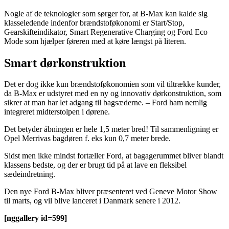
Nogle af de teknologier som sørger for, at B-Max kan kalde sig
klasseledende indenfor brændstoføkonomi er Start/Stop,
Gearskifteindikator, Smart Regenerative Charging og Ford Eco
Mode som hjælper føreren med at køre længst på literen.
Smart dørkonstruktion
Det er dog ikke kun brændstoføkonomien som vil tiltrække kunder,
da B-Max er udstyret med en ny og innovativ dørkonstruktion, som
sikrer at man har let adgang til bagsæderne. – Ford ham nemlig
integreret midterstolpen i dørene.
Det betyder åbningen er hele 1,5 meter bred! Til sammenligning er
Opel Merrivas bagdøren f. eks kun 0,7 meter brede.
Sidst men ikke mindst fortæller Ford, at bagagerummet bliver blandt
klassens bedste, og der er brugt tid på at lave en fleksibel
sædeindretning.
Den nye Ford B-Max bliver præsenteret ved Geneve Motor Show
til marts, og vil blive lanceret i Danmark senere i 2012.
[nggallery id=599]