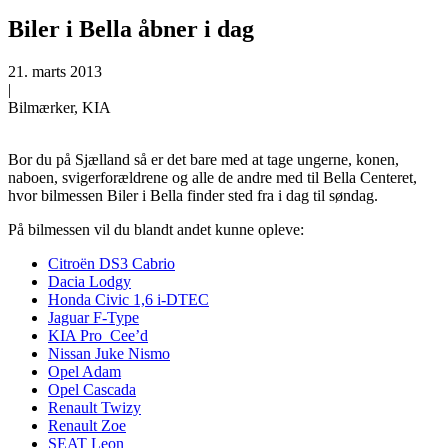
Biler i Bella åbner i dag
21. marts 2013
|
Bilmærker, KIA
Bor du på Sjælland så er det bare med at tage ungerne, konen,
naboen, svigerforældrene og alle de andre med til Bella Centeret,
hvor bilmessen Biler i Bella finder sted fra i dag til søndag.
På bilmessen vil du blandt andet kunne opleve:
Citroën DS3 Cabrio
Dacia Lodgy
Honda Civic 1,6 i-DTEC
Jaguar F-Type
KIA Pro_Cee’d
Nissan Juke Nismo
Opel Adam
Opel Cascada
Renault Twizy
Renault Zoe
SEAT Leon