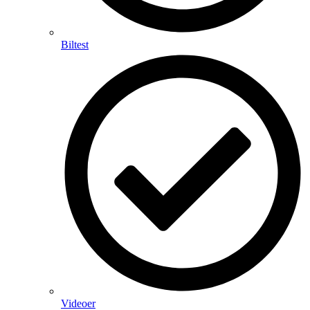
Biltest
Videoer