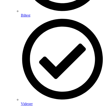
Biltest
Videoer