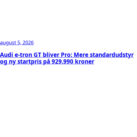
august 5, 2026
Audi e-tron GT bliver Pro: Mere standardudstyr
og ny startpris på 929.990 kroner