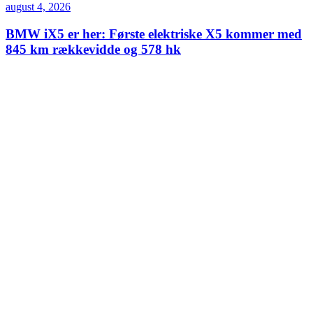
august 4, 2026
BMW iX5 er her: Første elektriske X5 kommer med
845 km rækkevidde og 578 hk