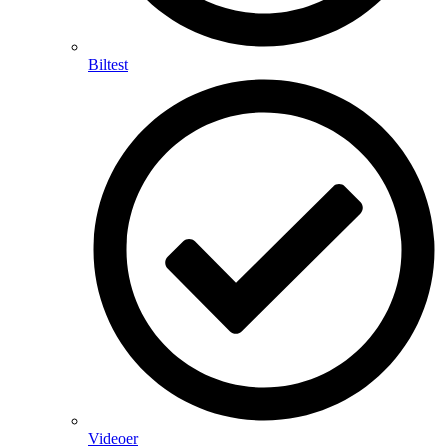
Biltest
Videoer