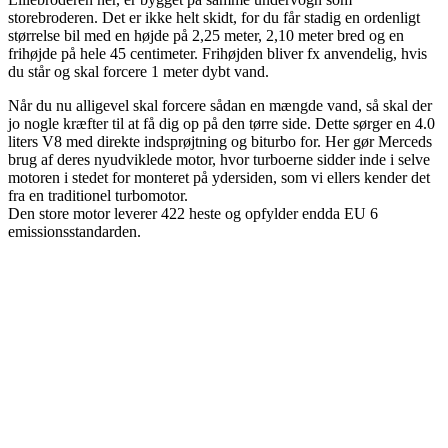
storebroderen. Det er ikke helt skidt, for du får stadig en ordenligt
størrelse bil med en højde på 2,25 meter, 2,10 meter bred og en
frihøjde på hele 45 centimeter. Frihøjden bliver fx anvendelig, hvis
du står og skal forcere 1 meter dybt vand.
Når du nu alligevel skal forcere sådan en mængde vand, så skal der
jo nogle kræfter til at få dig op på den tørre side. Dette sørger en 4.0
liters V8 med direkte indsprøjtning og biturbo for. Her gør Merceds
brug af deres nyudviklede motor, hvor turboerne sidder inde i selve
motoren i stedet for monteret på ydersiden, som vi ellers kender det
fra en traditionel turbomotor.
Den store motor leverer 422 heste og opfylder endda EU 6
emissionsstandarden.