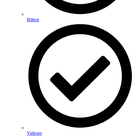
Biltest
Videoer