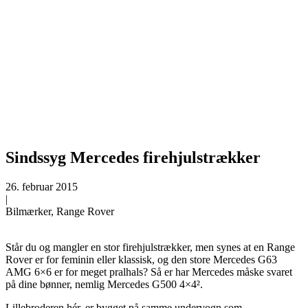
Sindssyg Mercedes firehjulstrækker
26. februar 2015
|
Bilmærker, Range Rover
Står du og mangler en stor firehjulstrækker, men synes at en Range
Rover er for feminin eller klassisk, og den store Mercedes G63
AMG 6×6 er for meget pralhals?
Så er har Mercedes måske svaret
på dine bønner, nemlig Mercedes G500 4×4².
Lillebroderen hér, er bygget på samme undervogn som