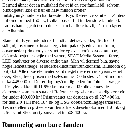
Dermed åbner det en mulighed for at få en stor familiebil, selvom
bilbudgettet ikke er nær en halv million kroner.
Indstigningsmodellen har laveste udstyr, Reference samt en 1.4 liters
turbomotor med 150 hk, hvilket passer fint til den store familiebil.
Lad os bare sige det som det er: man har ikke travlt, når man kører
en Alhambra.
Standardudstyret inkluderer blandt andet syv sæder, ISOfix, 16”
stålhjul, tre-zoners klimaanlæg, vinterpakke (sædevarme foran,
opvarmede sprinklerdyser samt forlygtevaskere), skydedøre bag,
elektrisk betjente spejle med varme, SEAT Media System i farve,
LED baglygter og diverse andre ting. Man vil dermed bl.a. savne
nogle letmetalfælge, et læderbeklædt multifunktionsrat, Bluetooth og
fartpilot. Alle disse elementer samt meget mere er i udstyrsniveauet
over, Style, hvor prisen med selvsamme 150 hestes 1.4 TSI motor er
cirka 448.000 kr. Der er dog også muligheden for ”blot” at vælge
Lifestyle-pakken til 11.850 kr., hvor man får alle de nævnte
elementer, som man savner i Reference, og så er man stadig kørende
for under 400.000 kr.! Prisniveauet går desuden op til 527.400 kr.
for den 2.0 TDI med 184 hk og DSG-dobbeltkoblingsgearkassen.
Testmodellen vi prøvede var den 2-liters dieselmotor med 150 hk og
DSG samt Style-udstyrsniveauet til 508.400 kr.
Rummelig som bare fanden