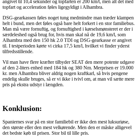
angivet til 10,4 sekunder og topfarten er 200 km/t, men alt det med
topfart og acceleration føles ligegyldigt i Alhambra.
DSG-gearkassen føles noget tung medmindre man træder klampen
helt i bund, men det føles også bare helt forkert i en stor familiebus.
Man må være fornuftig, og fornuftighed i kørselsmønsteret er der i
særdeleshed også brug for, hvis man skal nå de 19,6 km/l, som
Alhambra med den 150 hk 2.0 TDI og DSG-gearkasse er angivet
til. I testperioden kørte vi cirka 17,5 km/l, hvilket vi finder yderst
tilfredsstillende.
Vil man have flere kræfter tilbyder SEAT den mere potente udgave
af den 2-liters enhed med 184 hk og 380 Nm. Merprisen er 19.000
kr. men Alhambra bliver aldrig nogen kraftkarl, så hvis pengene
endelig skulle bruges, så er vi ikke i tvivl om, at man vil sætte mere
pris på ekstra udstyr i længden.
Konklusion:
Spaniernes svar på en stor familiebil er ikke den mest luksuriøse,
den største eller den mest velkørende. Men den er måske alligevel
det bedste køb til prisen. Stor bil til lille pris.