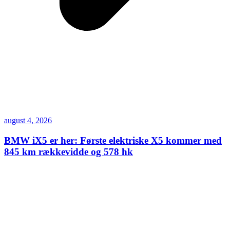
august 4, 2026
BMW iX5 er her: Første elektriske X5 kommer med
845 km rækkevidde og 578 hk