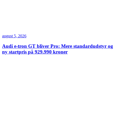
august 5, 2026
Audi e-tron GT bliver Pro: Mere standardudstyr og
ny startpris på 929.990 kroner