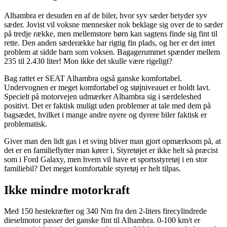
Alhambra er desuden en af de biler, hvor syv sæder betyder syv
sæder. Jovist vil voksne mennesker nok beklage sig over de to sæder
på tredje række, men mellemstore børn kan sagtens finde sig fint til
rette. Den anden sæderække har rigtig fin plads, og her er det intet
problem at sidde barn som voksen. Bagagerummet spænder mellem
235 til 2.430 liter! Mon ikke det skulle være rigeligt?
Bag rattet er SEAT Alhambra også ganske komfortabel.
Undervognen er meget komfortabel og støjniveauet er holdt lavt.
Specielt på motorvejen udmærker Alhambra sig i særdeleshed
positivt. Det er faktisk muligt uden problemer at tale med dem på
bagsædet, hvilket i mange andre nyere og dyrere biler faktisk er
problematisk.
Giver man den lidt gas i et sving bliver man gjort opmærksom på, at
det er en familieflytter man kører i. Styretøjet er ikke helt så præcist
som i Ford Galaxy, men hvem vil have et sportsstyretøj i en stor
familiebil? Det meget komfortable styretøj er helt tilpas.
Ikke mindre motorkraft
Med 150 hestekræfter og 340 Nm fra den 2-liters firecylindrede
dieselmotor passer det ganske fint til Alhambra. 0-100 km/t er