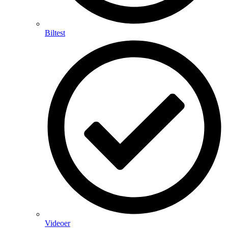
Biltest
Videoer