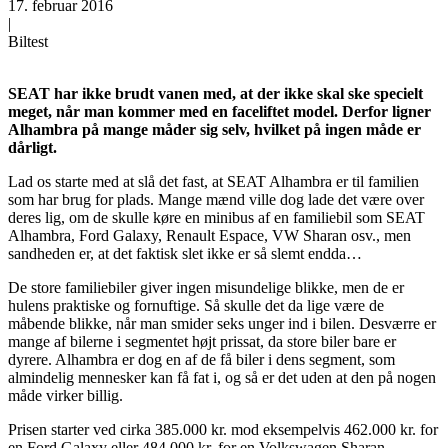
17. februar 2016
|
Biltest
SEAT har ikke brudt vanen med, at der ikke skal ske specielt
meget, når man kommer med en faceliftet model. Derfor ligner
Alhambra på mange måder sig selv, hvilket på ingen måde er
dårligt.
Lad os starte med at slå det fast, at SEAT Alhambra er til familien
som har brug for plads. Mange mænd ville dog lade det være over
deres lig, om de skulle køre en minibus af en familiebil som SEAT
Alhambra, Ford Galaxy, Renault Espace, VW Sharan osv., men
sandheden er, at det faktisk slet ikke er så slemt endda…
De store familiebiler giver ingen misundelige blikke, men de er
hulens praktiske og fornuftige. Så skulle det da lige være de
måbende blikke, når man smider seks unger ind i bilen. Desværre er
mange af bilerne i segmentet højt prissat, da store biler bare er
dyrere. Alhambra er dog en af de få biler i dens segment, som
almindelig mennesker kan få fat i, og så er det uden at den på nogen
måde virker billig.
Prisen starter ved cirka 385.000 kr. mod eksempelvis 462.000 kr. for
en Ford Galaxy eller 484.000 kr. for en Volkswagen Sharan.