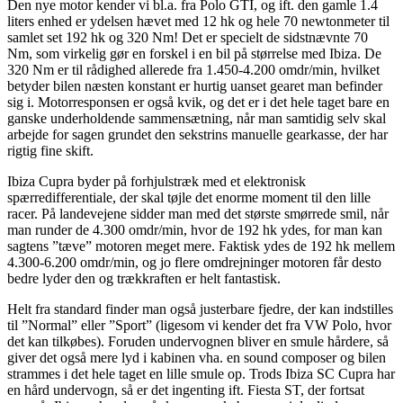
Den nye motor kender vi bl.a. fra Polo GTI, og ift. den gamle 1.4
liters enhed er ydelsen hævet med 12 hk og hele 70 newtonmeter til
samlet set 192 hk og 320 Nm! Det er specielt de sidstnævnte 70
Nm, som virkelig gør en forskel i en bil på størrelse med Ibiza. De
320 Nm er til rådighed allerede fra 1.450-4.200 omdr/min, hvilket
betyder bilen næsten konstant er hurtig uanset gearet man befinder
sig i. Motorresponsen er også kvik, og det er i det hele taget bare en
ganske underholdende sammensætning, når man samtidig selv skal
arbejde for sagen grundet den sekstrins manuelle gearkasse, der har
rigtig fine skift.
Ibiza Cupra byder på forhjulstræk med et elektronisk
spærredifferentiale, der skal tøjle det enorme moment til den lille
racer. På landevejene sidder man med det største smørrede smil, når
man runder de 4.300 omdr/min, hvor de 192 hk ydes, for man kan
sagtens ”tæve” motoren meget mere. Faktisk ydes de 192 hk mellem
4.300-6.200 omdr/min, og jo flere omdrejninger motoren får desto
bedre lyder den og trækkraften er helt fantastisk.
Helt fra standard finder man også justerbare fjedre, der kan indstilles
til ”Normal” eller ”Sport” (ligesom vi kender det fra VW Polo, hvor
det kan tilkøbes). Foruden undervognen bliver en smule hårdere, så
giver det også mere lyd i kabinen vha. en sound composer og bilen
strammes i det hele taget en lille smule op. Trods Ibiza SC Cupra har
en hård undervogn, så er det ingenting ift. Fiesta ST, der fortsat