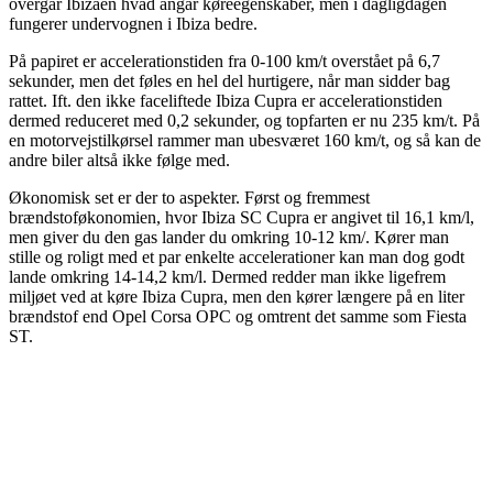
overgår Ibizaen hvad angår køreegenskaber, men i dagligdagen
fungerer undervognen i Ibiza bedre.
På papiret er accelerationstiden fra 0-100 km/t overstået på 6,7
sekunder, men det føles en hel del hurtigere, når man sidder bag
rattet. Ift. den ikke faceliftede Ibiza Cupra er accelerationstiden
dermed reduceret med 0,2 sekunder, og topfarten er nu 235 km/t. På
en motorvejstilkørsel rammer man ubesværet 160 km/t, og så kan de
andre biler altså ikke følge med.
Økonomisk set er der to aspekter. Først og fremmest
brændstoføkonomien, hvor Ibiza SC Cupra er angivet til 16,1 km/l,
men giver du den gas lander du omkring 10-12 km/. Kører man
stille og roligt med et par enkelte accelerationer kan man dog godt
lande omkring 14-14,2 km/l. Dermed redder man ikke ligefrem
miljøet ved at køre Ibiza Cupra, men den kører længere på en liter
brændstof end Opel Corsa OPC og omtrent det samme som Fiesta
ST.