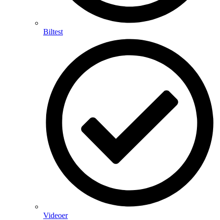
Biltest
Videoer