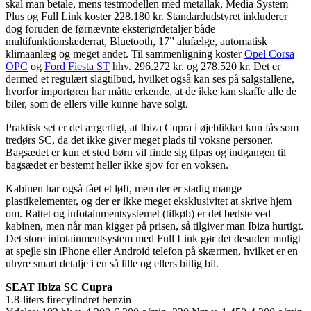
skal man betale, mens testmodellen med metallak, Media System
Plus og Full Link koster 228.180 kr. Standardudstyret inkluderer
dog foruden de førnævnte eksteriørdetaljer både
multifunktionslæderrat, Bluetooth, 17” alufælge, automatisk
klimaanlæg og meget andet. Til sammenligning koster
Opel Corsa
OPC
og
Ford Fiesta ST
hhv. 296.272 kr. og 278.520 kr. Det er
dermed et regulært slagtilbud, hvilket også kan ses på salgstallene,
hvorfor importøren har måtte erkende, at de ikke kan skaffe alle de
biler, som de ellers ville kunne have solgt.
Praktisk set er det ærgerligt, at Ibiza Cupra i øjeblikket kun fås som
tredørs SC, da det ikke giver meget plads til voksne personer.
Bagsædet er kun et sted børn vil finde sig tilpas og indgangen til
bagsædet er bestemt heller ikke sjov for en voksen.
Kabinen har også fået et løft, men der er stadig mange
plastikelementer, og der er ikke meget eksklusivitet at skrive hjem
om. Rattet og infotainmentsystemet (tilkøb) er det bedste ved
kabinen, men når man kigger på prisen, så tilgiver man Ibiza hurtigt.
Det store infotainmentsystem med Full Link gør det desuden muligt
at spejle sin iPhone eller Android telefon på skærmen, hvilket er en
uhyre smart detalje i en så lille og ellers billig bil.
SEAT Ibiza SC Cupra
1.8-liters firecylindret benzin