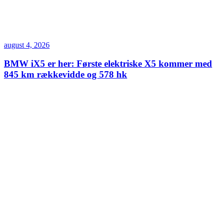
august 4, 2026
BMW iX5 er her: Første elektriske X5 kommer med
845 km rækkevidde og 578 hk