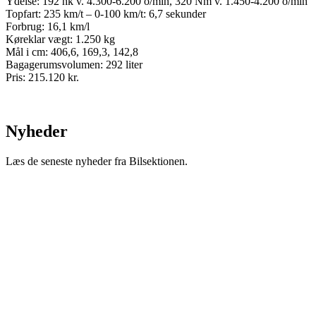
Ydelse: 192 hk v. 4.300-6.200 o/min, 320 Nm v. 1.450-4.200 o/min
Topfart: 235 km/t – 0-100 km/t: 6,7 sekunder
Forbrug: 16,1 km/l
Køreklar vægt: 1.250 kg
Mål i cm: 406,6, 169,3, 142,8
Bagagerumsvolumen: 292 liter
Pris: 215.120 kr.
Nyheder
Læs de seneste nyheder fra Bilsektionen.