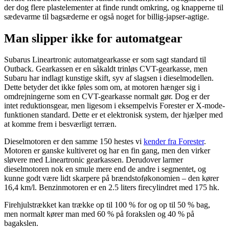
der dog flere plastelementer at finde rundt omkring, og knapperne til
sædevarme til bagsæderne er også noget for billig-japser-agtige.
Man slipper ikke for automatgear
Subarus Lineartronic automatgearkasse er som sagt standard til
Outback. Gearkassen er en såkaldt trinløs CVT-gearkasse, men
Subaru har indlagt kunstige skift, syv af slagsen i dieselmodellen.
Dette betyder det ikke føles som om, at motoren hænger sig i
omdrejningerne som en CVT-gearkasse normalt gør. Dog er der
intet reduktionsgear, men ligesom i eksempelvis Forester er X-mode-
funktionen standard. Dette er et elektronisk system, der hjælper med
at komme frem i besværligt terræn.
Dieselmotoren er den samme 150 hestes vi
kender fra Forester
.
Motoren er ganske kultiveret og har en fin gang, men den virker
sløvere med Lineartronic gearkassen. Derudover larmer
dieselmotoren nok en smule mere end de andre i segmentet, og
kunne godt være lidt skarpere på brændstoføkonomien – den kører
16,4 km/l. Benzinmotoren er en 2.5 liters firecylindret med 175 hk.
Firehjulstrækket kan trække op til 100 % for og op til 50 % bag,
men normalt kører man med 60 % på forakslen og 40 % på
bagakslen.