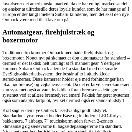
favoriserer det amerikanske marked, da de har en høj markedsandel
og ønsker at tilfredsstille deres loyale kunder, som de har mange af. I
Europa er der langt imellem Subaru-kunderne, men det skal den nye
Outback være med til at lave om på.
Automatgear, firehjulstræk og
boxermotor
Traditionen tro kommer Outback med både firehjulstræk og
boxermotor. Noget nyt på skemaet er dog automatgear fra standard –
dermed er det faktisk helt umuligt at få manuelt gear. Yderligere
kommer Subaru Outback allerede fra standard med det smarte
EyeSight-sikkerhedssystem, der består af to højtudviklede
stereokameraer. Disse kameraer holder øje med forhindringer(kan
bl.a. nødbremse) og vejbaneassistent. Da det er farve-stereokameraer
kan systemet også advare, hvis bilen foran bremser – dette gør
systemet ved at aflæse bremselyset, smart! Faktisk fungerer systemet
også som adaptiv fartpilot, hvilket dermed også er standardudstyr!
Kort sagt er den nye Outback usædvanligt godt udstyret.
Standardudstyrsniveauet hedder Base og inkluderer LED-forlys,
bakkamera, 7 airbags, 7” touchskærm uden farver, 2-zoners
klimaanlæg og sædevarme til bagsædepassagererne fra standard.
Niveauet over hedder Ridge og vil være rigeligt til de fleste.