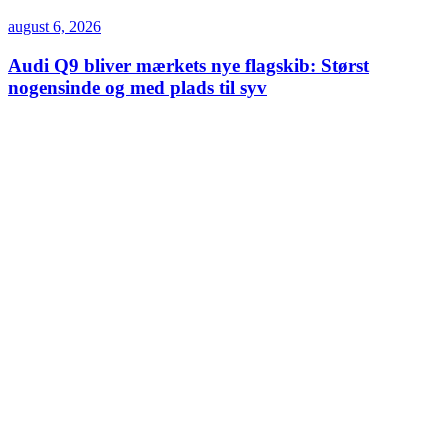
august 6, 2026
Audi Q9 bliver mærkets nye flagskib: Størst
nogensinde og med plads til syv