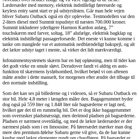
Lædersæder med memory, elektrisk indstilleligt førersæde og
keyless entry samt start er på udstyrslisten. Går man hele vejen
bliver Subaru Outback også en dyr oplevelse. Testmodellen var den
2-liters diesel med Summit topudstyr til næsten 700.000 kroner.
Summit inkluderer yderligere Harmon Kardon anlæg, 7”
touchskærm med farver, soltag, 18” alufælge, elektrisk bagklap og
elektrisk indstilleligt passagerforsæde. Det eneste vi kunne komme i
tanke om manglede var et automatisk nedblændeligt bakspejl, og alt
det lækre udstyr taget i mente, så virker det lidt mærkværdigt.
Infotainmentsystemets skærm har en høj opløsning, men til tider kan
det godt virke en smule sløvt. Derudover fandt vi aldrig en auto-
funktion til skærmens lysfølsomhed, hvilket betød vi om aftenen
måtte ændre i dette manuelt, for morgenen efter ændre det tilbage til
den normale indstilling.
Som det kan ses på billederne og i videoen, så er Subaru Outback en
stor bil. Hele 4,8 meter i længden måler den. Bagagerummet byder
dog også på 559 liter og 1.848 liter når bagsæderne er lagt ned,
hvilket gør det til en rummelig bil. Det er dog ikke bagagerummet
som overrasker pladsmæssigt, men derimod pladsen på bagsæderne.
Pladsen er nærmest overdådig, og med de lækre lædersæder er der
nærmest plads som i en limousine. På førersædet mærker man dog
mere den premium-følelse Subaru gerne vil give, da de har kunne
kredse med lækre elementer rundt om chaufføren. På bagsædet er