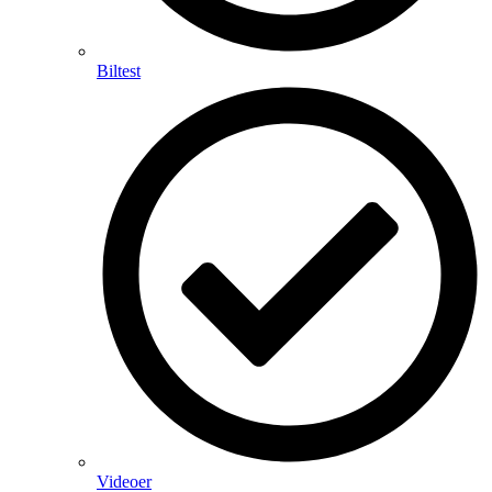
Biltest
Videoer