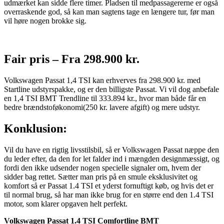
udmærket kan sidde flere timer. Pladsen til medpassagererne er også
overraskende god, så kan man sagtens tage en længere tur, før man
vil høre nogen brokke sig.
Fair pris – Fra 298.900 kr.
Volkswagen Passat 1,4 TSI kan erhverves fra 298.900 kr. med
Startline udstyrspakke, og er den billigste Passat. Vi vil dog anbefale
en 1,4 TSI BMT Trendline til 333.894 kr., hvor man både får en
bedre brændstoføkonomi(250 kr. lavere afgift) og mere udstyr.
Konklusion:
Vil du have en rigtig livsstilsbil, så er Volkswagen Passat næppe den
du leder efter, da den for let falder ind i mængden designmæssigt, og
fordi den ikke udsender nogen specielle signaler om, hvem der
sidder bag rettet. Sætter man pris på en smule eksklusivitet og
komfort så er Passat 1.4 TSI et yderst fornuftigt køb, og hvis det er
til normal brug, så har man ikke brug for en større end den 1.4 TSI
motor, som klarer opgaven helt perfekt.
Volkswagen Passat 1.4 TSI Comfortline BMT