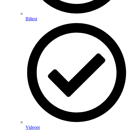
Biltest
Videoer