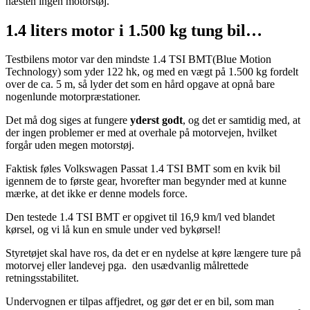
næsten ingen motorstøj.
1.4 liters motor i 1.500 kg tung bil…
Testbilens motor var den mindste 1.4 TSI BMT(Blue Motion
Technology) som yder 122 hk, og med en vægt på 1.500 kg fordelt
over de ca. 5 m, så lyder det som en hård opgave at opnå bare
nogenlunde motorpræstationer.
Det må dog siges at fungere
yderst godt
, og det er samtidig med, at
der ingen problemer er med at overhale på motorvejen, hvilket
forgår uden megen motorstøj.
Faktisk føles Volkswagen Passat 1.4 TSI BMT som en kvik bil
igennem de to første gear, hvorefter man begynder med at kunne
mærke, at det ikke er denne models force.
Den testede 1.4 TSI BMT er opgivet til 16,9 km/l ved blandet
kørsel, og vi lå kun en smule under ved bykørsel!
Styretøjet skal have ros, da det er en nydelse at køre længere ture på
motorvej eller landevej pga. den usædvanlig målrettede
retningsstabilitet.
Undervognen er tilpas affjedret, og gør det er en bil, som man