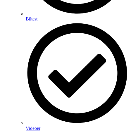
Biltest
Videoer