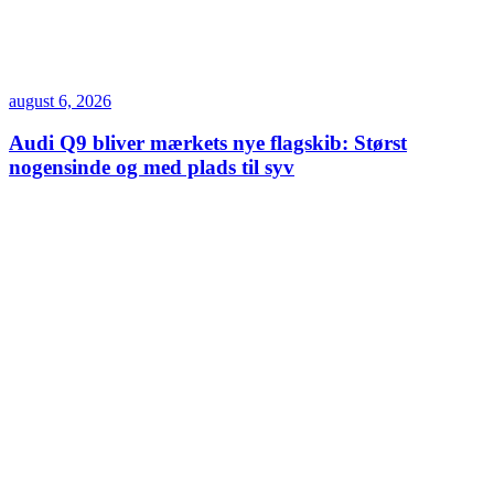
august 6, 2026
Audi Q9 bliver mærkets nye flagskib: Størst
nogensinde og med plads til syv