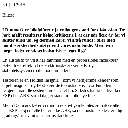
30. juli 2015
|
Biltest
I Danmark er bilafgifterne jævnligt genstand for diskussion. De
høje afgift resulterer ifølge kritikerne i, at der går flere år, før vi
skifter bilen ud, og dermed kører vi altså rundt i biler med
mindre sikkerhedsudstyr end vores nabolande. Men hvor
meget betyder sikkerhedsudstyret egentlig?
En australsk tv-vært har sammen med en professionel racerkører
testet, hvor effektivt de elektroniske sikkerheds- og
stabilitetssystemer i de moderne biler er.
Testbilen er en Holden Insignia – som vi herhjemme kender som
Opel Insignia – og først viser de to australiere, hvordan bilen
reagerer, når alle systemerne er slået fra. Således har bilen hverken
ESP eller ABS, som i dag er standard i alle nye biler.
Men i Danmark kører vi rundt i relativt gamle biler, som ikke alle
har ESP – og enkelte heller ikke ABS, så den australske test er i høj
grad også relevant at se for os danskere.