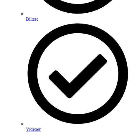
Biltest
Videoer