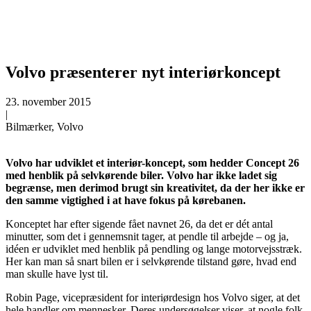
Volvo præsenterer nyt interiørkoncept
23. november 2015
|
Bilmærker, Volvo
Volvo har udviklet et interiør-koncept, som hedder Concept 26
med henblik på selvkørende biler. Volvo har ikke ladet sig
begrænse, men derimod brugt sin kreativitet, da der her ikke er
den samme vigtighed i at have fokus på kørebanen.
Konceptet har efter sigende fået navnet 26, da det er dét antal
minutter, som det i gennemsnit tager, at pendle til arbejde – og ja,
idéen er udviklet med henblik på pendling og lange motorvejsstræk.
Her kan man så snart bilen er i selvkørende tilstand gøre, hvad end
man skulle have lyst til.
Robin Page, vicepræsident for interiørdesign hos Volvo siger, at det
hele handler om mennesker. Deres undersøgelser viser, at nogle folk