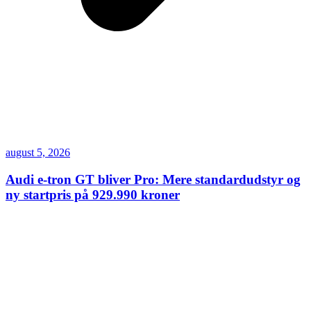
august 5, 2026
Audi e-tron GT bliver Pro: Mere standardudstyr og
ny startpris på 929.990 kroner