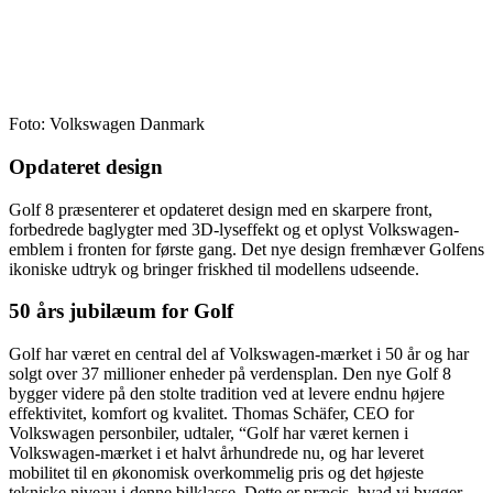
Foto: Volkswagen Danmark
Opdateret design
Golf 8 præsenterer et opdateret design med en skarpere front,
forbedrede baglygter med 3D-lyseffekt og et oplyst Volkswagen-
emblem i fronten for første gang. Det nye design fremhæver Golfens
ikoniske udtryk og bringer friskhed til modellens udseende.
50 års jubilæum for Golf
Golf har været en central del af Volkswagen-mærket i 50 år og har
solgt over 37 millioner enheder på verdensplan. Den nye Golf 8
bygger videre på den stolte tradition ved at levere endnu højere
effektivitet, komfort og kvalitet. Thomas Schäfer, CEO for
Volkswagen personbiler, udtaler, “Golf har været kernen i
Volkswagen-mærket i et halvt århundrede nu, og har leveret
mobilitet til en økonomisk overkommelig pris og det højeste
tekniske niveau i denne bilklasse. Dette er præcis, hvad vi bygger