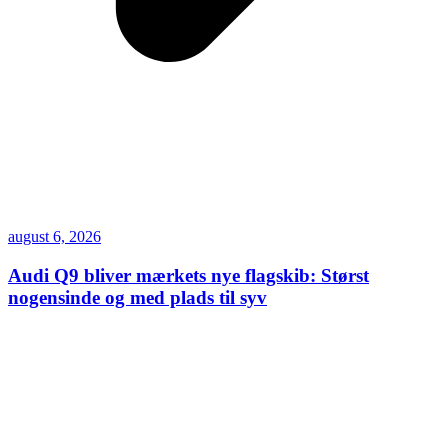
august 6, 2026
Audi Q9 bliver mærkets nye flagskib: Størst
nogensinde og med plads til syv