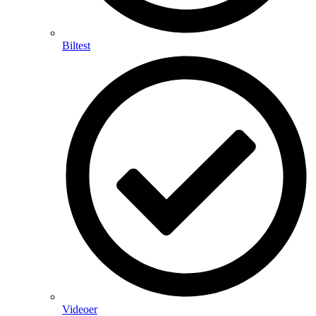
Biltest
Videoer