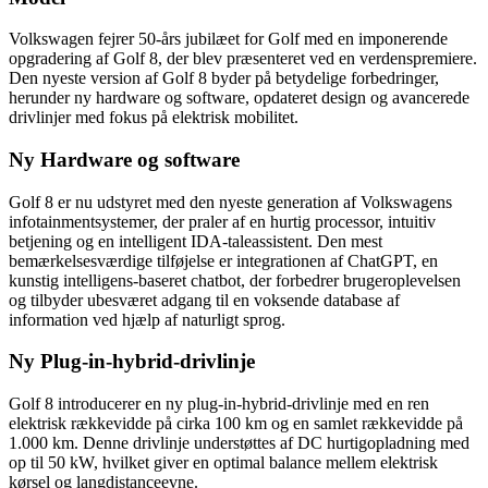
Volkswagen fejrer 50-års jubilæet for Golf med en imponerende
opgradering af Golf 8, der blev præsenteret ved en verdenspremiere.
Den nyeste version af Golf 8 byder på betydelige forbedringer,
herunder ny hardware og software, opdateret design og avancerede
drivlinjer med fokus på elektrisk mobilitet.
Ny Hardware og software
Golf 8 er nu udstyret med den nyeste generation af Volkswagens
infotainmentsystemer, der praler af en hurtig processor, intuitiv
betjening og en intelligent IDA-taleassistent. Den mest
bemærkelsesværdige tilføjelse er integrationen af ChatGPT, en
kunstig intelligens-baseret chatbot, der forbedrer brugeroplevelsen
og tilbyder ubesværet adgang til en voksende database af
information ved hjælp af naturligt sprog.
Ny Plug-in-hybrid-drivlinje
Golf 8 introducerer en ny plug-in-hybrid-drivlinje med en ren
elektrisk rækkevidde på cirka 100 km og en samlet rækkevidde på
1.000 km. Denne drivlinje understøttes af DC hurtigopladning med
op til 50 kW, hvilket giver en optimal balance mellem elektrisk
kørsel og langdistanceevne.