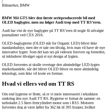
|
Bilmærker, BMW
BMW M4 GTS blev den første serieproducerede bil med
OLED baglygter, men nu følger Audi trop med TT RS’eren.
Audi har vist de nye baglygter på TT RS’eren til nogle få udvalgte
journalister ved CES 2016.
OLED-baglygterne (OLED står for Organic LED) bliver ikke
standardudstyr, men der er tale om tilvalg, hvis man vil have de nye
innovative lygter. Som det kan ses på videoen foroven og forneden,
så inkluderer tilvalget også et nyt design af lygten.
OLED forventes at skulle overtage den almindelige LED-lygtes
markedsandele, når det bliver OLED bliver en mere almindelig
teknologi, som ikke vil koste en formue.
Hvad vi ellers ved om TT RS
Om end lygterne er flotte, så er vi mere interesseret i teknikken
omkring den nye Audi TT RS. Rygterne er fortsat de samme: en
turboladet 2.5 liters femcylindret motor som i RS3. Motoren
forventes dog at være løftet fra 362 hk til 395 hypper, hvilket