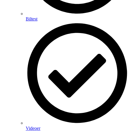
Biltest
Videoer