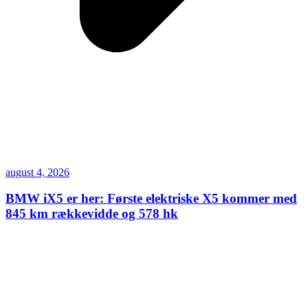
august 4, 2026
BMW iX5 er her: Første elektriske X5 kommer med
845 km rækkevidde og 578 hk