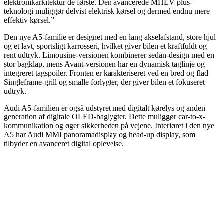
elektronikarkitektur de første. Den avancerede MHEV plus-
teknologi muliggør delvist elektrisk kørsel og dermed endnu mere
effektiv kørsel.”
Den nye A5-familie er designet med en lang akselafstand, store hjul
og et lavt, sportsligt karrosseri, hvilket giver bilen et kraftfuldt og
rent udtryk. Limousine-versionen kombinerer sedan-design med en
stor bagklap, mens Avant-versionen har en dynamisk taglinje og
integreret tagspoiler. Fronten er karakteriseret ved en bred og flad
Singleframe-grill og smalle forlygter, der giver bilen et fokuseret
udtryk.
Audi A5-familien er også udstyret med digitalt kørelys og anden
generation af digitale OLED-baglygter. Dette muliggør car-to-x-
kommunikation og øger sikkerheden på vejene. Interiøret i den nye
A5 har Audi MMI panoramadisplay og head-up display, som
tilbyder en avanceret digital oplevelse.