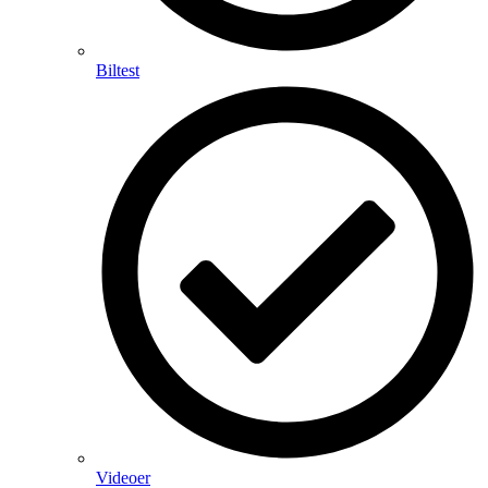
Biltest
Videoer