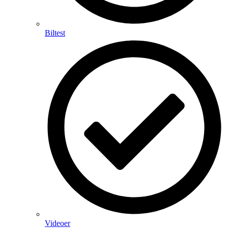
Biltest
Videoer