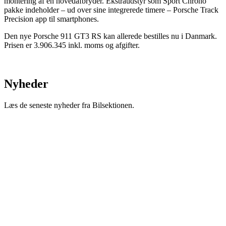
montering af en hovedafbryder. Ekstraudstyr som Sport Chrono
pakke indeholder – ud over sine integrerede timere – Porsche Track
Precision app til smartphones.
Den nye Porsche 911 GT3 RS kan allerede bestilles nu i Danmark.
Prisen er 3.906.345 inkl. moms og afgifter.
Nyheder
Læs de seneste nyheder fra Bilsektionen.