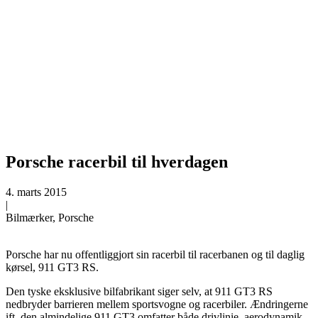
Porsche racerbil til hverdagen
4. marts 2015
|
Bilmærker, Porsche
Porsche har nu offentliggjort sin racerbil til racerbanen og til daglig
kørsel, 911 GT3 RS.
Den tyske eksklusive bilfabrikant siger selv, at 911 GT3 RS
nedbryder barrieren mellem sportsvogne og racerbiler. Ændringerne
ift. den almindelige 911 GT3 omfatter både drivlinie, aerodynamik