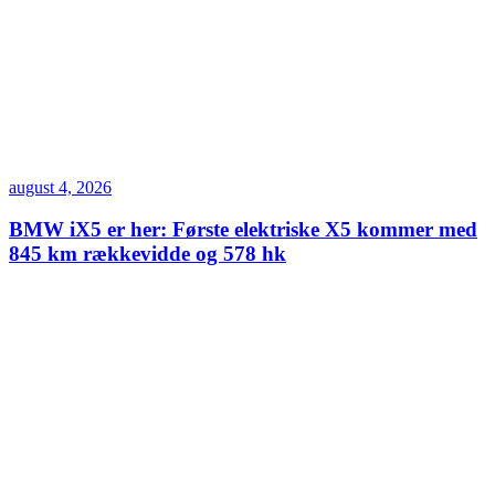
august 4, 2026
BMW iX5 er her: Første elektriske X5 kommer med
845 km rækkevidde og 578 hk