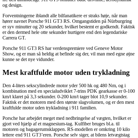
og design.
Forventningerne iblandt alle bilfanatikere er straks høje, når man
hører navnet Porsche 911 GT3 RS. Omgangstiden på Nürburgring
er syv minutter og 20 sekunder, hvilket bestemt er godkendt. Faktisk
er den dermed hele otte sekunder hurtigere end den legendariske
Carrera GT.
Porsche 911 GT3 RS har verdenspremiere ved Geneve Motor
Show, og er man så heldig at befinde sig der, vil man med egne øjne
kunne se det nye vidunder.
Mest kraftfulde motor uden trykladning
Den 4-liters sekscylindrede motor yder 500 hk og 480 Nm, og i
kombination med en specialudviklet 7-trins PDK gearkasse er 0-100
km/t klaret på 3,3 sekunder. 0-200 km/t tager blot 10,9 sekunder.
Faktisk er det motoren med den største slagvolumen, og er den mest
kraftfulde motor uden trykladning i 911 familien.
Porsche har arbejdet meget med nedbringelse af vægten, hvilket er
gjort ved hjælp af et magnesium-tag. Kulfiber bruges bl.a. til
motoren og bagagerumsklappen. RS-modellen er omkring 10 kilo
lettere end 911 GT3’eren. Porsche selv siger, at bilens letvægtstag