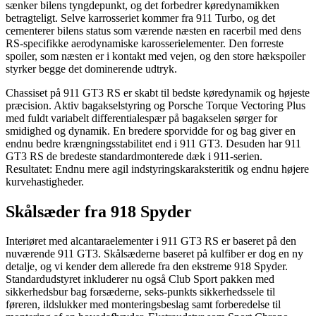
sænker bilens tyngdepunkt, og det forbedrer køredynamikken
betragteligt. Selve karrosseriet kommer fra 911 Turbo, og det
cementerer bilens status som værende næsten en racerbil med dens
RS-specifikke aerodynamiske karosserielementer. Den forreste
spoiler, som næsten er i kontakt med vejen, og den store hækspoiler
styrker begge det dominerende udtryk.
Chassiset på 911 GT3 RS er skabt til bedste køredynamik og højeste
præcision. Aktiv bagakselstyring og Porsche Torque Vectoring Plus
med fuldt variabelt differentialespær på bagakselen sørger for
smidighed og dynamik. En bredere sporvidde for og bag giver en
endnu bedre krængningsstabilitet end i 911 GT3. Desuden har 911
GT3 RS de bredeste standardmonterede dæk i 911-serien.
Resultatet: Endnu mere agil indstyringskaraksteritik og endnu højere
kurvehastigheder.
Skålsæder fra 918 Spyder
Interiøret med alcantaraelementer i 911 GT3 RS er baseret på den
nuværende 911 GT3. Skålsæderne baseret på kulfiber er dog en ny
detalje, og vi kender dem allerede fra den ekstreme 918 Spyder.
Standardudstyret inkluderer nu også Club Sport pakken med
sikkerhedsbur bag forsæderne, seks-punkts sikkerhedssele til
føreren, ildslukker med monteringsbeslag samt forberedelse til