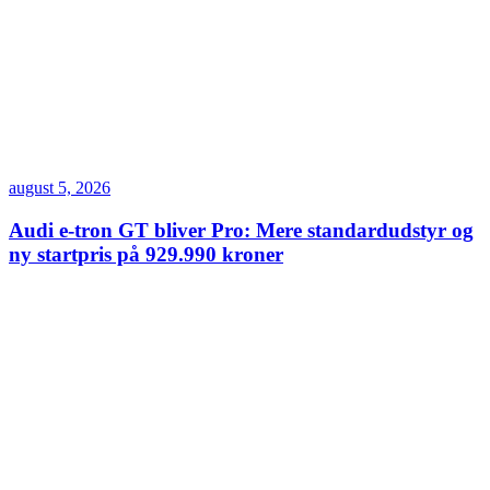
august 5, 2026
Audi e-tron GT bliver Pro: Mere standardudstyr og
ny startpris på 929.990 kroner