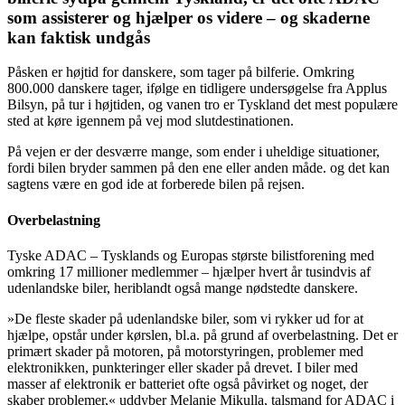
som assisterer og hjælper os videre – og skaderne
kan faktisk undgås
Påsken er højtid for danskere, som tager på bilferie. Omkring
800.000 danskere tager, ifølge en tidligere undersøgelse fra Applus
Bilsyn, på tur i højtiden, og vanen tro er Tyskland det mest populære
sted at køre igennem på vej mod slutdestinationen.
På vejen er der desværre mange, som ender i uheldige situationer,
fordi bilen bryder sammen på den ene eller anden måde. og det kan
sagtens være en god ide at forberede bilen på rejsen.
Overbelastning
Tyske ADAC – Tysklands og Europas største bilistforening med
omkring 17 millioner medlemmer – hjælper hvert år tusindvis af
udenlandske biler, heriblandt også mange nødstedte danskere.
»De fleste skader på udenlandske biler, som vi rykker ud for at
hjælpe, opstår under kørslen, bl.a. på grund af overbelastning. Det er
primært skader på motoren, på motorstyringen, problemer med
elektronikken, punkteringer eller skader på drevet. I biler med
masser af elektronik er batteriet ofte også påvirket og noget, der
skaber problemer,« uddyber Melanie Mikulla, talsmand for ADAC i