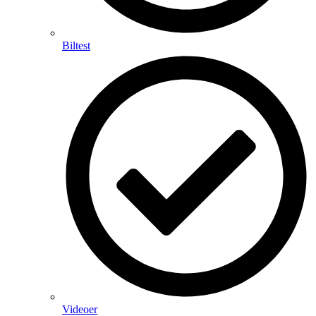
Biltest
Videoer