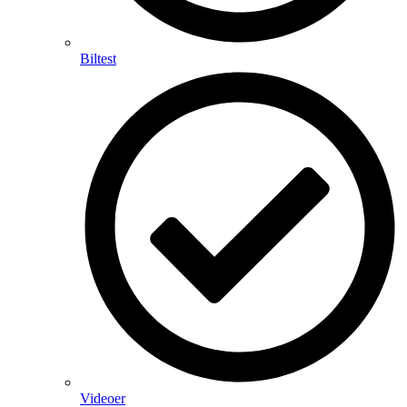
Biltest
Videoer