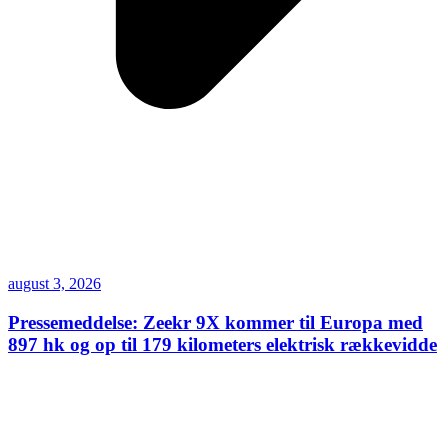
august 3, 2026
Pressemeddelse: Zeekr 9X kommer til Europa med
897 hk og op til 179 kilometers elektrisk rækkevidde