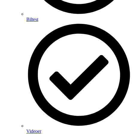
Biltest
Videoer