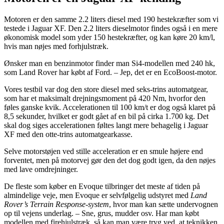
Motoren er den samme 2.2 liters diesel med 190 hestekræfter som vi
testede i Jaguar XF. Den 2.2 liters dieselmotor findes også i en mere
økonomisk model som yder 150 hestekræfter, og kan køre 20 km/l,
hvis man nøjes med forhjulstræk.
Ønsker man en benzinmotor finder man Si4-modellen med 240 hk,
som Land Rover har købt af Ford. – Jep, det er en EcoBoost-motor.
Vores testbil var dog den store diesel med seks-trins automatgear,
som har et maksimalt drejningsmoment på 420 Nm, hvorfor den
føles ganske kvik. Accelerationen til 100 km/t er dog også klaret på
8,5 sekunder, hvilket er godt gået af en bil på cirka 1.700 kg. Det
skal dog siges accelerationen føltes langt mere behagelig i Jaguar
XF med den otte-trins automatgearkasse.
Selve motorstøjen ved stille acceleration er en smule højere end
forventet, men på motorvej gør den det dog godt igen, da den nøjes
med lave omdrejninger.
De fleste som køber en Evoque tilbringer det meste af tiden på
almindelige veje, men Evoque er selvfølgelig udstyret med
Land
Rover’s Terrain Response-system
, hvor man kan sætte undervognen
op til vejens underlag. – Sne, grus, mudder osv. Har man købt
modellen med firehjulstræk, så kan man være tryg ved, at teknikken