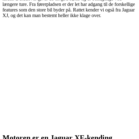
længere ture. Fra førerpladsen er der let har adgang til de forskellige
features som den store bil byder på. Rattet kender vi også fra Jaguar
XJ, og det kan man bestemt heller ikke klage over.
Motoren er en Jaguar XF-kending