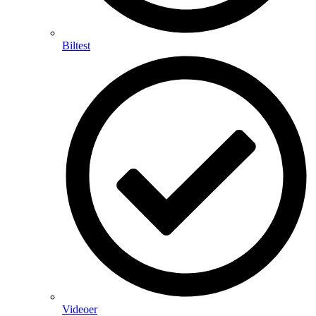
Biltest
Videoer