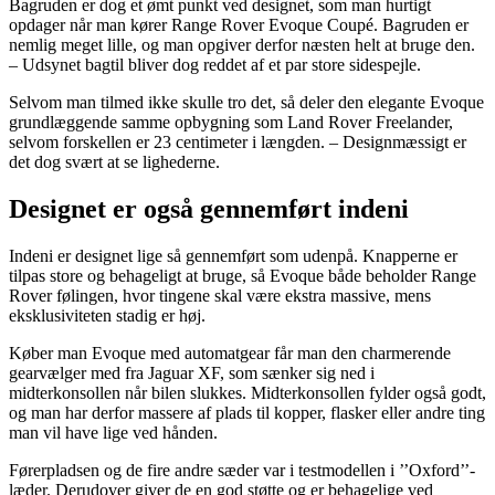
Bagruden er dog et ømt punkt ved designet, som man hurtigt
opdager når man kører Range Rover Evoque Coupé. Bagruden er
nemlig meget lille, og man opgiver derfor næsten helt at bruge den.
– Udsynet bagtil bliver dog reddet af et par store sidespejle.
Selvom man tilmed ikke skulle tro det, så deler den elegante Evoque
grundlæggende samme opbygning som Land Rover Freelander,
selvom forskellen er 23 centimeter i længden. – Designmæssigt er
det dog svært at se lighederne.
Designet er også gennemført indeni
Indeni er designet lige så gennemført som udenpå. Knapperne er
tilpas store og behageligt at bruge, så Evoque både beholder Range
Rover følingen, hvor tingene skal være ekstra massive, mens
eksklusiviteten stadig er høj.
Køber man Evoque med automatgear får man den charmerende
gearvælger med fra Jaguar XF, som sænker sig ned i
midterkonsollen når bilen slukkes. Midterkonsollen fylder også godt,
og man har derfor massere af plads til kopper, flasker eller andre ting
man vil have lige ved hånden.
Førerpladsen og de fire andre sæder var i testmodellen i ’’Oxford’’-
læder. Derudover giver de en god støtte og er behagelige ved