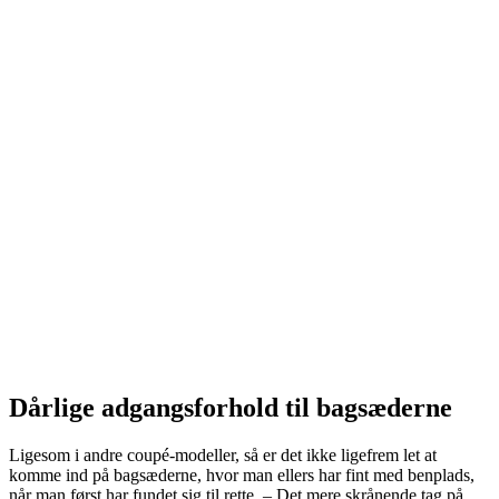
Dårlige adgangsforhold til bagsæderne
Ligesom i andre coupé-modeller, så er det ikke ligefrem let at
komme ind på bagsæderne, hvor man ellers har fint med benplads,
når man først har fundet sig til rette. – Det mere skrånende tag på