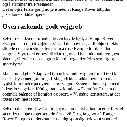
også stammer fra Freelander.
Det er også første gang nogensinde, at Range Rover tilbyder
justerbare støddæmpere.
Overraskende godt vejgreb
Selvom vi allerede forinden testen havde hørt, at Range Rover
Evoque har et godt vejgreb, så skal det nævnes, at firehjulstrækket
sikrede en sjov testuge, hvor vi må rose Evoque for dens fine
vejgreb. Styretøjet er også direkte og med Dynamic-undervognen
slået til, så er der næsten gjort klar til noget der føles som rigtig
sportskørsel.
Man kan tilkøbe Adaptive Dynamics-undervognen for 26.600 kr.
ekstra. Systemet gør brug af MagneRide-støddæmere, som man
typisk kun finder på dyrere sportsvogne. Systemet holder øje med
bilens bevægelser 1000 gange i sekundet. – Derudfra får man den
optimale balance af komfort og sport. – Vi måtte konstatere, at det
føltes som mest sport.
Selvom det er en sjov feature, og man uden tvivl kan mærke forskel,
så er det næppe noget som de fleste vil få rigtig gavn af. Range
Rover Evoques undervogn er nemlig sportslig nok som standard.