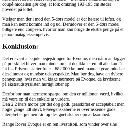
coupé-modellen gør dog, at folk omkring 193-195 cm støder
hovedet på loftet.
Vælger man der i mod den 5-dørs model er der højere til loftet, og
man kan nemt komme ind og ud. Derudover er den 5-dørs model
billigere end coupéen, hvorfor man kan bruge de ekstra penge på et
panoramatag eksempelvis.
Konklusion:
Det er svært at skjule begejstringen for Evoque, men når man kigger
på prisskiltet bliver man mindet om, at det ikke er en bil alle kan få
fat i. – Priserne starter fra ca. 682.000 kr. med manuelt gear, mindste
dieselmotor og mindste udstyrspakke. Man bør dog have en dybere
pengepung, hvis man vil kigge nærmere på Evoque, da krydserne
på ekstraudstyrslisten hurtigt løber op.
Derfor bør man nærmere spørge, om den er millionen værd, hvilket
må være op til den enkelte at vurdere.
Den 2.2 liters motor gør det dog godt, gearskiftet er acceptabelt men
nogle gange lidt sløvt, køreegenskaberne er overraskende gode,
interiøret er gennemført og designet skaber opmærksomhed.
Range Rover Evoque er en ren livsstilsbil, som vinder over sine