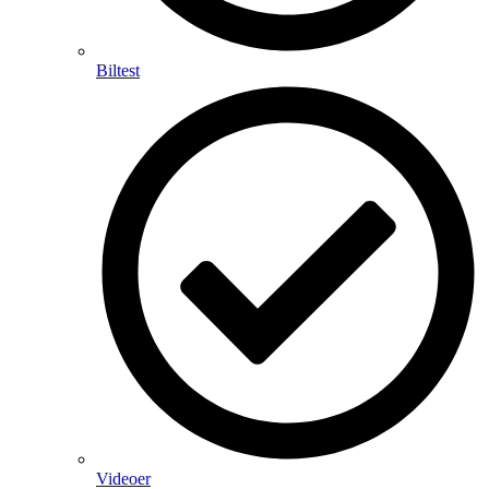
Biltest
Videoer