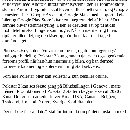
er udstyret med Android infotainmentsystem i den 11 tommer store
skærm. Android-rygraden skal levere et fleksibelt system, og Google
tjenester – incl. Google Assistant, Google Maps med support til el-
biler og Google Play Store bliver en integreret del af bilen. *Det
samme bliver stemmestyring. Bilen er desuden sat op til at din
mobiltelefon skal fungere som nøgle. Når du nærmer dig bilen,
opfatter bilen det, og den låser op, når du er klar til at tage i
dørhåndtaget.
Phone-as-Key kalder Volvo teknologien, og det muliggør også
muliggør bildeling. Polestar 2 kan gennem tjenesten også genkende
førerens profil, når han/hun nærmer sig bilen, og kan dermed
forberede kabinen og etablere en hurtig-start sekvens.
Som alle Polestar-biler kan Polestar 2 kun bestilles online.
Polestar 2 kan ses første gang på Biludstillingen i Geneve i marts
måned. Produktionen af Polestar 2 starter i begyndelsen af 2020 i
Kina. De første markeder bliver Kina, USA, Canada, Belgien,
Tyskland, Holland, Norge, Sverige Storbritannien.
Der er ikke fastsat dato/årstal for introduktion på det danske marked.