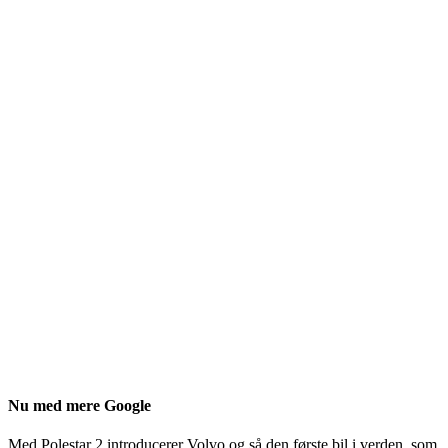
Nu med mere Google
Med Polestar 2 introducerer Volvo og så den første bil i verden, som